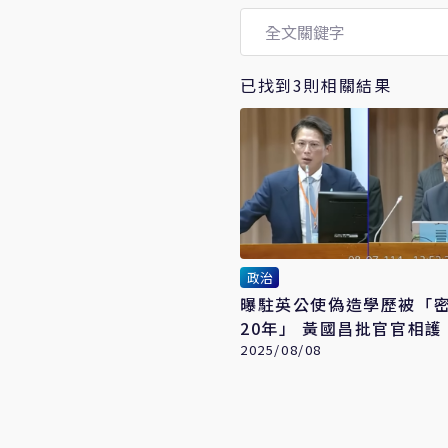
已找到3則相關結果
政治
曝駐英公使偽造學歷被「
20年」 黃國昌批官官相護
學術之恥
2025/08/08