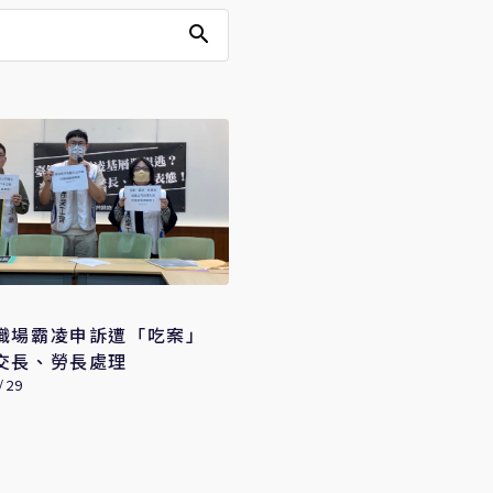
職場霸凌申訴遭「吃案」
交長、勞長處理
/29