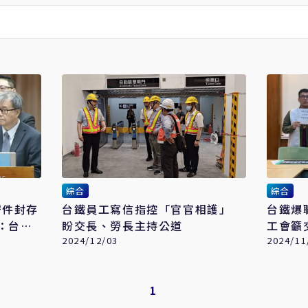
綜合
綜合
密件封存
台鐵員工寫信指控「官官相護」
台鐵爆
：台灣
盼交長、勞長主持公道
工會籲
2024/12/03
2024/11
1