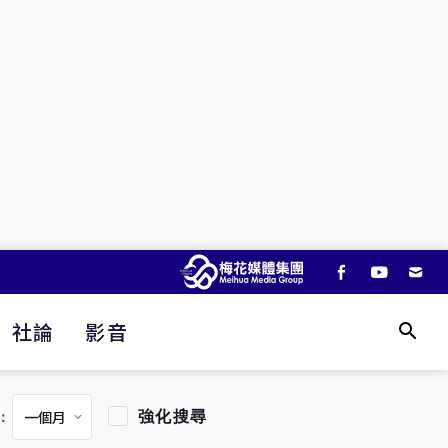
社論
影音
強化搜尋
：