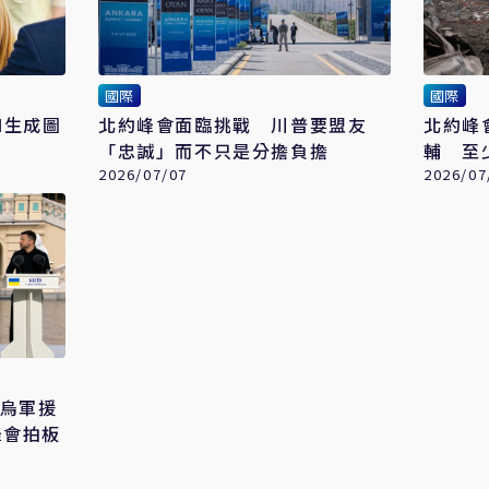
國際
國際
I生成圖
北約峰會面臨挑戰 川普要盟友
北約峰
「忠誠」而不只是分擔負擔
輔 至少
2026/07/07
2026/07
對烏軍援
峰會拍板