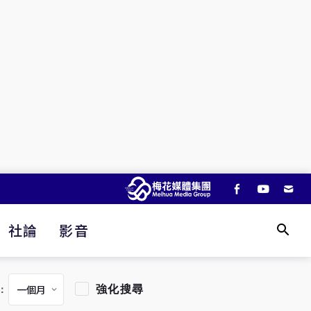
社論
影音
強化搜尋
：