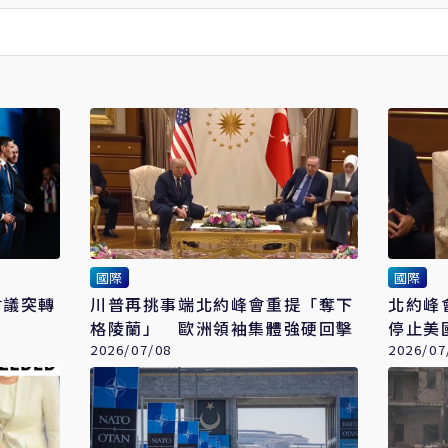
國際
國際
會議突轉
川普再挑事端北約峰會重提「奪下
北約峰
格陵蘭」 歐洲領袖集體強硬回擊
停止美
2026/07/08
2026/07