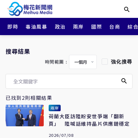
即時
毒油風暴
政治
兩岸
國際
台商
綜
搜尋結果
強化搜尋
時間範圍：
已找到2則相關結果
兩岸
荷蘭大臣訪陸盼安世爭端「翻新
頁」 陸喊話維持晶片供應鏈穩定
2026/07/08