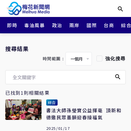
即時
毒油風暴
政治
兩岸
國際
台商
綜
搜尋結果
強化搜尋
時間範圍：
已找到1則相關結果
綜合
書法大師孫瑩寶公益揮毫 頂新和
德邀民眾墨韻迎春接福氣
2025/01/17