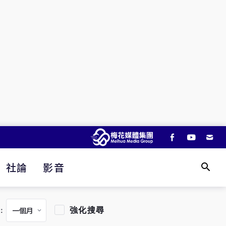
社論
影音
強化搜尋
：