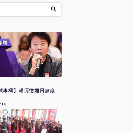
誠專欄】賴清德媚日無底
/16