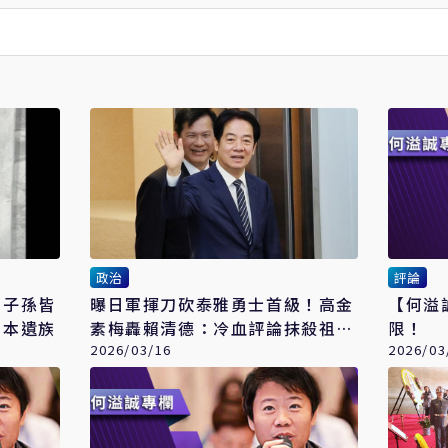
政治
評論
 子孫皆
曝日軍揮刀砍泰雅勇士首級！高金
【何溢
日本遺族
素梅轟賴清德：冷血評論抹殺祖先
限！
抗日史
2026/03/16
2026/03