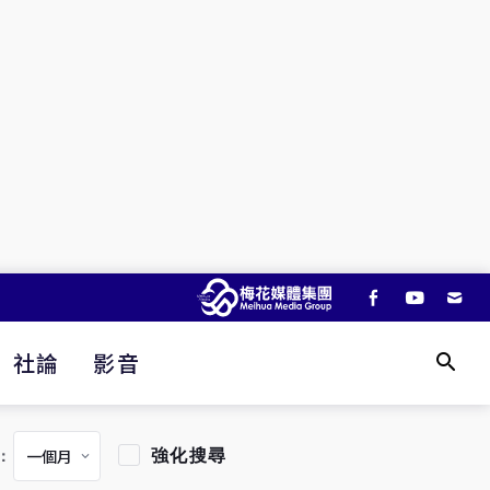
社論
影音
強化搜尋
：