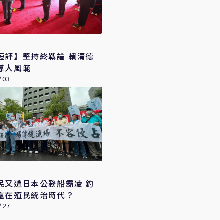
評】堅持終戰論 賴清德
導人風範
/03
民又遭日本公務船霸凌 釣
還在殖民統治時代？
/27