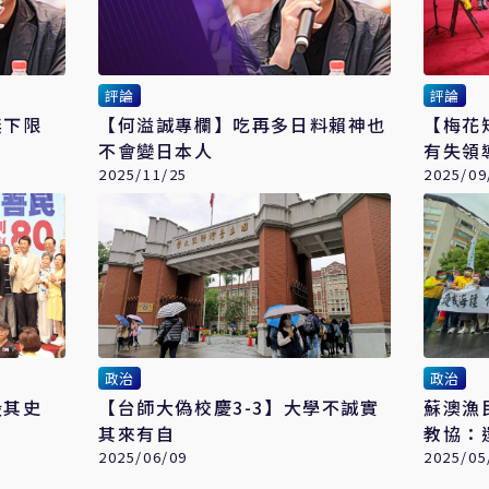
評論
評論
無下限
【何溢誠專欄】吃再多日料賴神也
【梅花短
不會變日本人
有失領
2025/11/25
2025/09
政治
政治
毁其史
【台師大偽校慶3-3】大學不誠實
蘇澳漁
其來有自
教協：
2025/06/09
2025/05