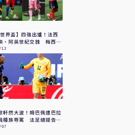
26世界盃】四強出爐！法西
決、阿英世紀交鋒 梅西拚
60年紀錄
/12
掀軒然大波！姆巴佩遭巴拉
員種族辱罵 法足總提告、
府急切割
/07