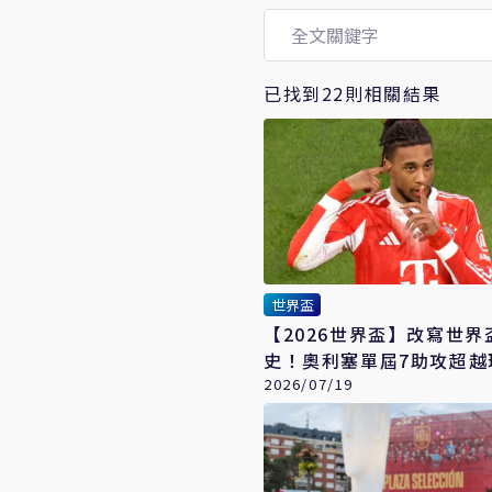
已找到22則相關結果
世界盃
【2026世界盃】改寫世界
史！奧利塞單屆7助攻超越
利 成新一代「助攻王」
2026/07/19