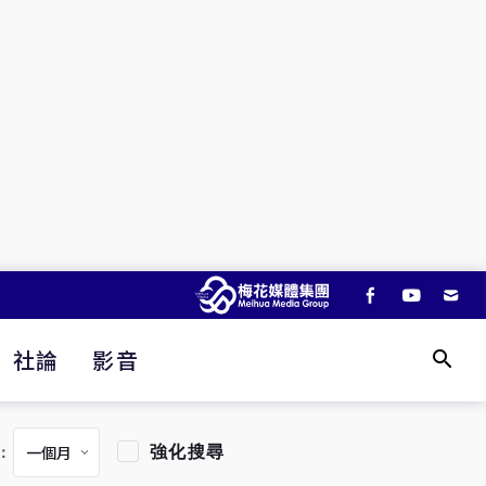
社論
影音
強化搜尋
：