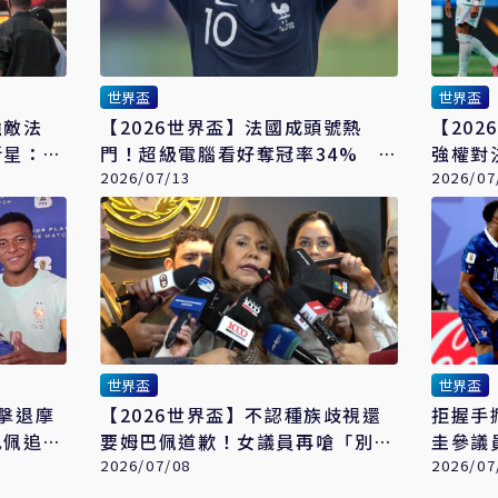
世界盃
世界盃
強敵法
【2026世界盃】法國成頭號熱
【20
新星：高
門！超級電腦看好奪冠率34% 衛
強權對
冕軍阿根廷竟墊底
2026/07/13
衛冕締
2026/07
世界盃
世界盃
0擊退摩
【2026世界盃】不認種族歧視還
拒握手
巴佩追平
要姆巴佩道歉！女議員再嗆「別惹
圭參議
巴拉圭人」 法啟動司法調查
2026/07/08
兩國政
2026/07