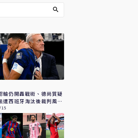
認輸仍開轟戰術、德尚質疑
法遭西班牙淘汰後裁判風暴
/15