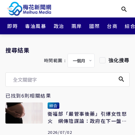
即時
毒油風暴
政治
兩岸
國際
台商
綜
搜尋結果
強化搜尋
時間範圍：
已找到6則相關結果
綜合
衛福部「嚴管事後藥」引爆女性怒
火 網傳陰謀論：政府在下一盤很
大的棋
2026/07/02