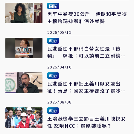
國際
黑牢中暴瘦20公斤 伊朗和平獎得
主穆哈瑪迪獲准保外就醫
2026/05/12
政治
民進黨性平部稱白營女性是「禮
物」 網批：可以談前三立副總兒
性侵案嗎
2026/04/10
政治
民進黨性平部批王義川厭女遭出
征！青鳥：國家主權都沒了還吵女
權
2025/08/08
政治
王鴻薇檢舉三立節目王義川歧視女
性 怒嗆NCC：還能裝睡嗎？