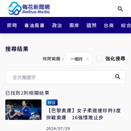
即時
毒油風暴
政治
兩岸
國際
台商
綜
搜尋結果
強化搜尋
時間範圍：
已找到2則相關結果
綜合
【巴黎奧運】女子柔道連珍羚3度
拚戰奧運 16強惜敗止步
2024/07/29