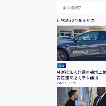
已找到30則相關結果
國際
特斯拉無人計乘車德州上
竟超速又逆向幸未釀禍
2025/06/25