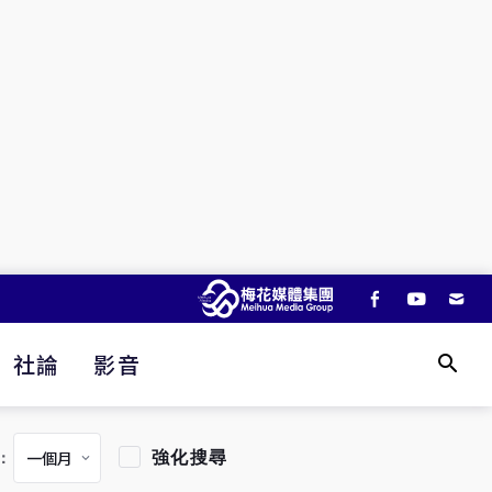
社論
影音
強化搜尋
：