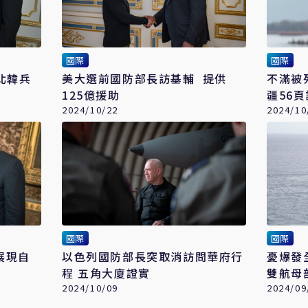
國際
國際
北韓兵
美大選前國防部長訪基輔 提供
不滿被
125億援助
疆56
2024/10/22
2024/10
國際
國際
展現自
以色列國防部長突取消訪問華府行
憂爆發
程 五角大廈證實
雙航母
2024/10/09
2024/09