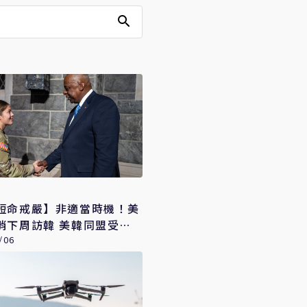
短命戒嚴】非適當時機！美
消下周訪韓 美韓同盟受考
/06