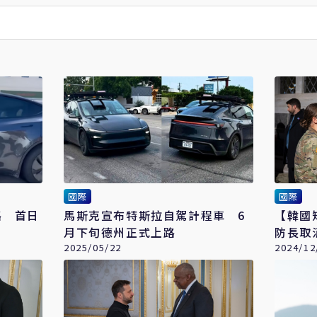
國際
國際
路 首日
馬斯克宣布特斯拉自駕計程車 6
【韓國
月下旬德州正式上路
防長取
2025/05/22
驗
2024/12