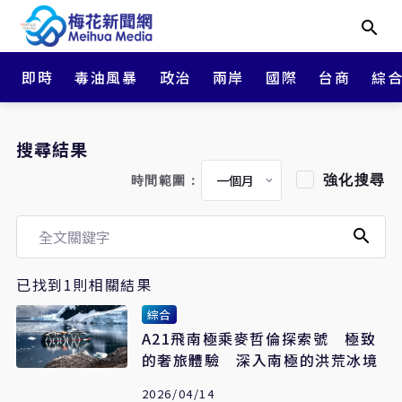
即時
毒油風暴
政治
兩岸
國際
台商
綜
搜尋結果
強化搜尋
時間範圍：
已找到1則相關結果
綜合
A21飛南極乘麥哲倫探索號 極致
的奢旅體驗 深入南極的洪荒冰境
2026/04/14