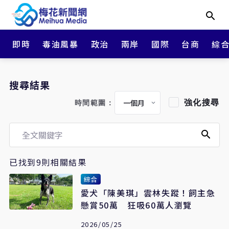
即時
毒油風暴
政治
兩岸
國際
台商
綜
搜尋結果
強化搜尋
時間範圍：
已找到9則相關結果
綜合
愛犬「陳美琪」雲林失蹤！飼主急
懸賞50萬 狂吸60萬人瀏覽
2026/05/25