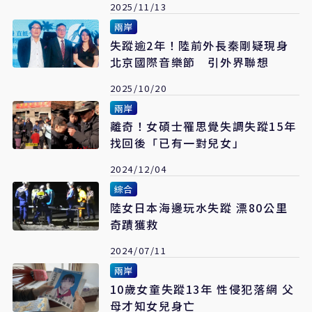
2025/11/13
兩岸
失蹤逾2年！陸前外長秦剛疑現身
北京國際音樂節 引外界聯想
2025/10/20
兩岸
離奇！女碩士罹思覺失調失蹤15年
找回後「已有一對兒女」
2024/12/04
綜合
陸女日本海邊玩水失蹤 漂80公里
奇蹟獲救
2024/07/11
兩岸
10歲女童失蹤13年 性侵犯落網 父
母才知女兒身亡