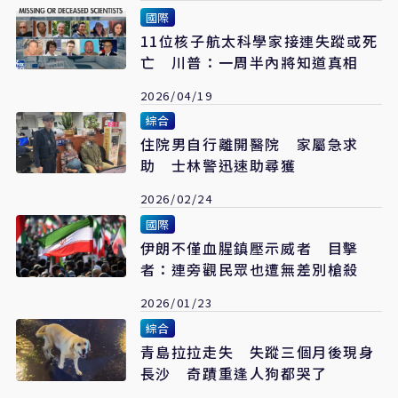
國際
11位核子航太科學家接連失蹤或死
亡 川普：一周半內將知道真相
2026/04/19
綜合
住院男自行離開醫院 家屬急求
助 士林警迅速助尋獲
2026/02/24
國際
伊朗不僅血腥鎮壓示威者 目擊
者：連旁觀民眾也遭無差別槍殺
2026/01/23
綜合
青島拉拉走失 失蹤三個月後現身
長沙 奇蹟重逢人狗都哭了