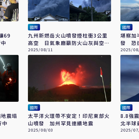
國際
國際
釀69
九州新燃岳火山噴發煙柱衝3公里
堪察加
行中
高空 日氣象廳籲防火山灰與空氣
發 恐
振動
2025/08/11
2025/08
國際
國際
礦地震塌
太平洋火環帶不安定！印尼東部火
8.8
行中
山噴發 加州罕見連續地震
北半球
2025/08/03
2025/07