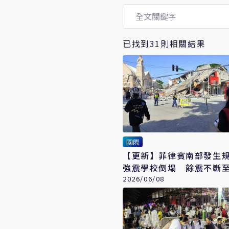
已找到31則相關結果
國際
【更新】菲律賓南部發生規模
強震學校倒塌 餘震不斷至
死逾200傷
2026/06/08