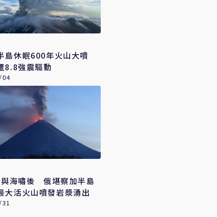
半島休眠600年火山大噴
遭8.8強震驅動
/04
強震與海嘯後 俄堪察加半島
最大活火山噴發岩漿湧出
/31