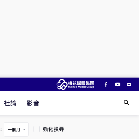
社論
影音
強化搜尋
：