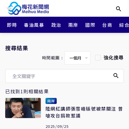
即時
毒油風暴
政治
兩岸
國際
台商
綜
搜尋結果
強化搜尋
時間範圍：
已找到1則相關結果
兩岸
陸網紅講師張雪峰賬號被禁關注 曾
嗆攻台捐款惹議
2025/09/25