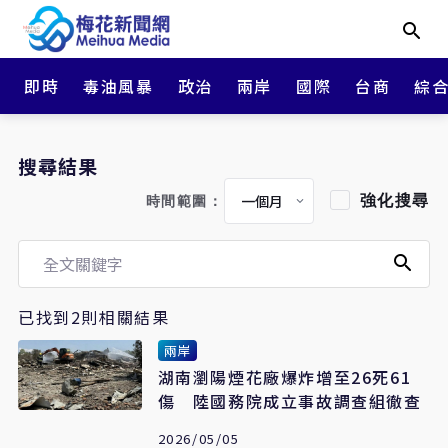
即時
毒油風暴
政治
兩岸
國際
台商
綜
搜尋結果
強化搜尋
時間範圍：
已找到2則相關結果
兩岸
湖南瀏陽煙花廠爆炸增至26死61
傷 陸國務院成立事故調查組徹查
2026/05/05