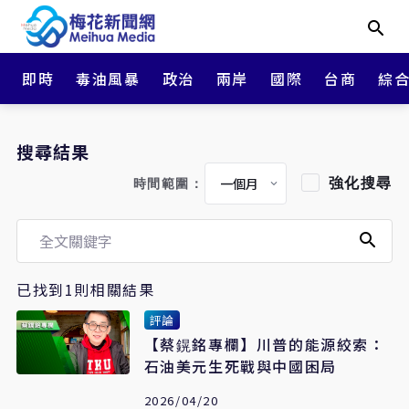
即時
毒油風暴
政治
兩岸
國際
台商
綜
搜尋結果
強化搜尋
時間範圍：
已找到1則相關結果
評論
【蔡鎤銘專欄】川普的能源絞索：
石油美元生死戰與中國困局
2026/04/20