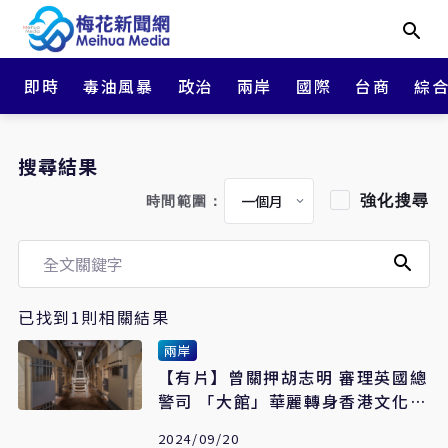
即時
毒油風暴
政治
兩岸
國際
台商
綜
搜尋結果
強化搜尋
時間範圍：
已找到1則相關結果
兩岸
【有片】曾關押胡志明 審理英國總
警司 「大館」華麗轉身香港文化地
標
2024/09/20