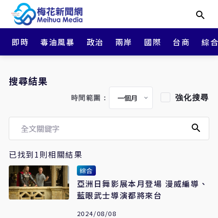
即時
毒油風暴
政治
兩岸
國際
台商
綜
搜尋結果
強化搜尋
時間範圍：
已找到1則相關結果
綜合
亞洲日舞影展本月登場 漫威編導、
藍眼武士導演都將來台
2024/08/08