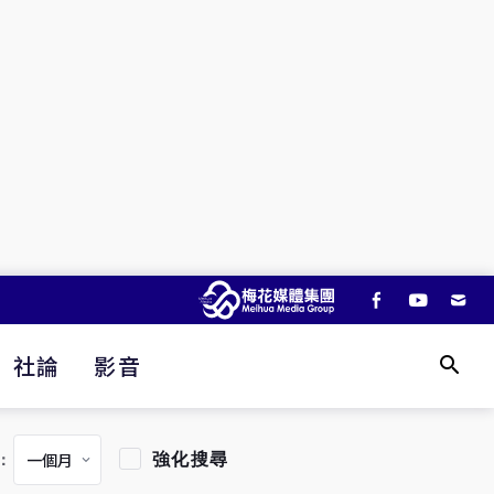
社論
影音
強化搜尋
：