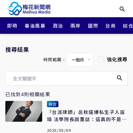
即時
毒油風暴
政治
兩岸
國際
台商
綜
搜尋結果
強化搜尋
時間範圍：
已找到4則相關結果
綜合
「台派律師」呂秋遠爆私生子人設
塌 法學院長說重話：這真的不是私
事
2025/05/09