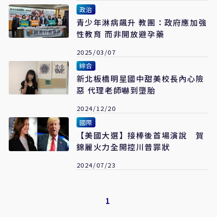
政治
青少年淋病飆升 教團：政府應加強
性教育 而非開放避孕藥
2025/03/07
綜合
新北板橋明星國中甜美校長內心險
惡 代理老師嚇到墮胎
2024/12/20
國際
【美國大選】接棒後首場演說 賀
錦麗火力全開控川普罪狀
2024/07/23
1