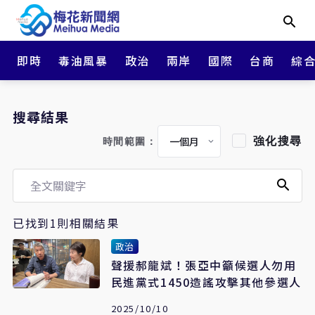
即時
毒油風暴
政治
兩岸
國際
台商
綜
搜尋結果
強化搜尋
時間範圍：
已找到1則相關結果
政治
聲援郝龍斌！張亞中籲候選人勿用
民進黨式1450造謠攻擊其他參選人
2025/10/10