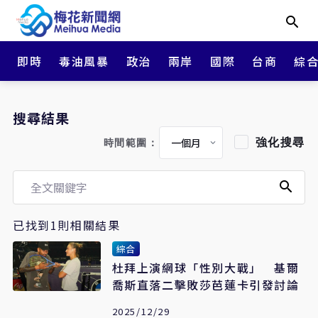
即時
毒油風暴
政治
兩岸
國際
台商
綜
搜尋結果
強化搜尋
時間範圍：
已找到1則相關結果
綜合
杜拜上演網球「性別大戰」 基爾
喬斯直落二擊敗莎芭蓮卡引發討論
2025/12/29