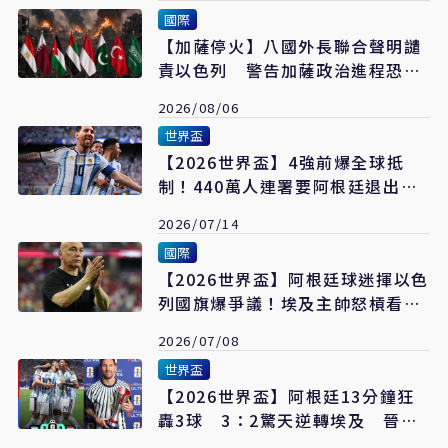
國際
【加薩停火】八國外長聯合聲明譴
責以色列 警告加薩政治進程恐全
面脫軌
2026/08/06
世界盃
【2026世界盃】4強前爆全球抵
制！440萬人連署要阿根廷退出世
界盃 梅西遭控太受袒護
2026/07/14
國際
【2026世界盃】阿根廷球迷揮以色
列國旗爆爭議！埃及主帥怒槓看台
吐口水
2026/07/08
世界盃
【2026世界盃】阿根廷13分鐘狂
轟3球 3：2驚天逆轉埃及 晉級8
強