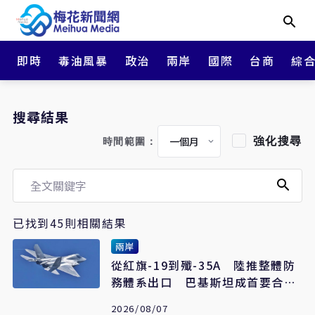
即時
毒油風暴
政治
兩岸
國際
台商
綜
搜尋結果
強化搜尋
時間範圍：
已找到45則相關結果
兩岸
從紅旗-19到殲-35A 陸推整體防
務體系出口 巴基斯坦成首要合作
案例
2026/08/07