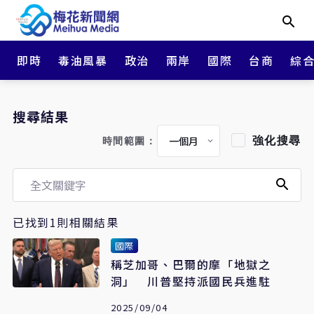
即時
毒油風暴
政治
兩岸
國際
台商
綜
搜尋結果
強化搜尋
時間範圍：
已找到1則相關結果
國際
稱芝加哥、巴爾的摩「地獄之
洞」 川普堅持派國民兵進駐
2025/09/04