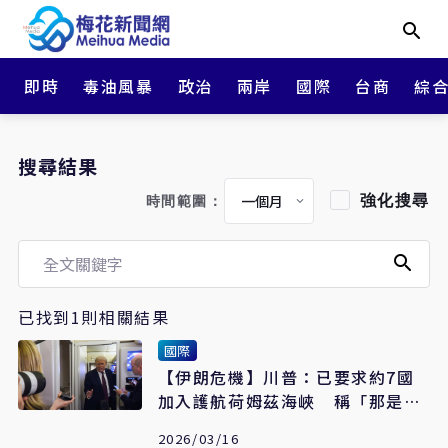
即時
毒油風暴
政治
兩岸
國際
台商
綜
搜尋結果
強化搜尋
時間範圍：
已找到1則相關結果
國際
【伊朗危機】川普：已要求約7國
加入護航荷姆茲海峽 稱「那是他
們的領土」
2026/03/16