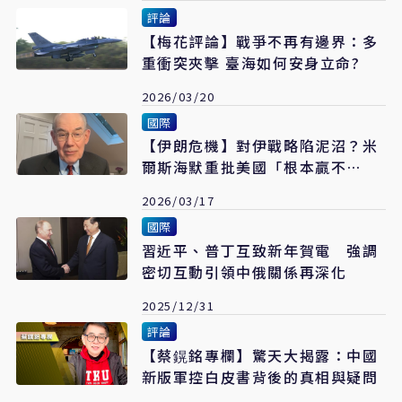
評論
【梅花評論】戰爭不再有邊界：多
重衝突夾擊 臺海如何安身立命?
2026/03/20
國際
【伊朗危機】對伊戰略陷泥沼？米
爾斯海默重批美國「根本贏不
了」 外電齊指華府進退失據
2026/03/17
國際
習近平、普丁互致新年賀電 強調
密切互動引領中俄關係再深化
2025/12/31
評論
【​​​​​​​蔡鎤銘專欄】驚天大揭露：中國
新版軍控白皮書背後的真相與疑問