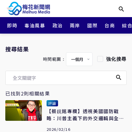
即時
毒油風暴
政治
兩岸
國際
台商
綜
搜尋結果
強化搜尋
時間範圍：
已找到2則相關結果
評論
【​​​​​​​蔡鎤銘專欄】透視美國國防戰
略：川普主義下的外交邏輯與全球
佈局
2026/02/16