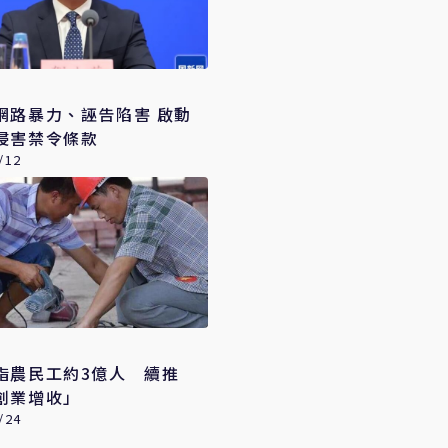
網路暴力、誣告陷害 啟動
侵害禁令條款
/12
指農民工約3億人 續推
創業增收」
/24