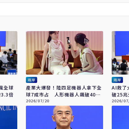
兩岸
兩岸
瘋全球
產業大爆發！陸四足機器人拿下全
AI救
.3倍
球7成市占 人形機器人飆破400
破25
款
2026/07/20
成出口
2026/07