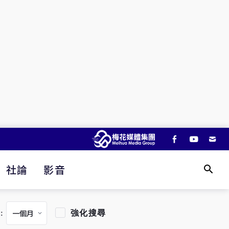
社論
影音
強化搜尋
：