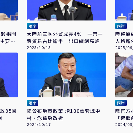
兩岸
兩岸
王毅揭開
大陸前三季外貿成長4% 一帶一
陸整頓
國主要交
路貿易占比逾半 出口續創高峰
人格權
2025/10/13
2025/09
兩岸
兩岸
放85國
陸公布房市政策 增100萬套城中
陸官方
稅
村、危舊房改造
「返鄉
2024/10/17
2024/09