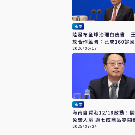
兩岸
陸發布全球治理白皮書 
放合作藍圖：已成160餘
易夥伴
2026/06/17
兩岸
海南自貿港12/18啟動！開
免簽入境 逾七成商品零關
2025/07/24