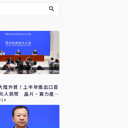
了大陸外貿！上半年進出口首
兆元人民幣 晶片、算力產品
新引擎
/14