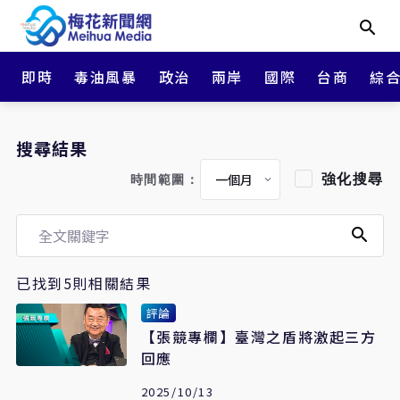
即時
毒油風暴
政治
兩岸
國際
台商
綜
搜尋結果
強化搜尋
時間範圍：
已找到5則相關結果
評論
【張競專欄】臺灣之盾將激起三方
回應
2025/10/13