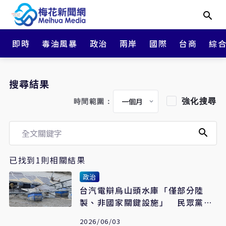
即時
毒油風暴
政治
兩岸
國際
台商
綜
搜尋結果
強化搜尋
時間範圍：
已找到1則相關結果
政治
台汽電辯烏山頭水庫「僅部分陸
製、非國家關鍵設施」 民眾黨
批：強詞奪理
2026/06/03