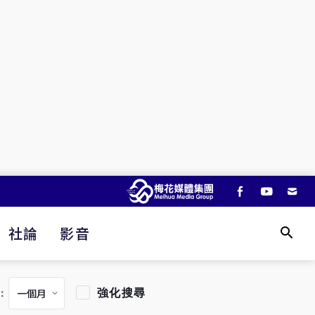
社論
影音
強化搜尋
：