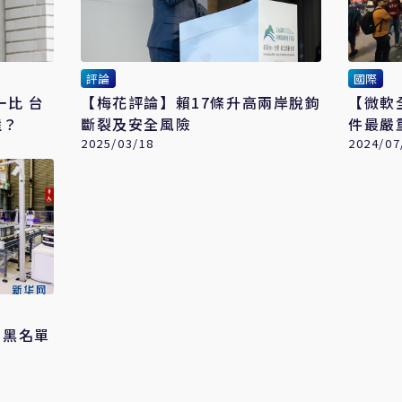
評論
國際
一比 台
【梅花評論】賴17條升高兩岸脫鉤
【微軟
陸？
斷裂及安全風險
件最嚴
2025/03/18
2024/07
」黑名單