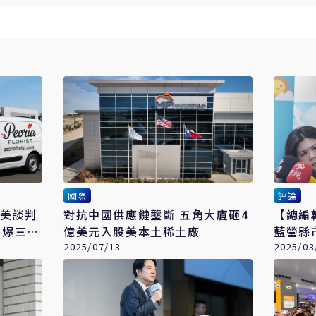
國際
評論
台美談判
對抗中國供應鏈壟斷 五角大廈砸4
【總編
引爆三重
億美元入股美本土稀土廠
藍營縣
2025/07/13
2025/03