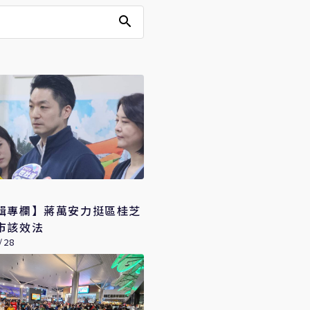
輯專欄】蔣萬安力挺區桂芝
市該效法
/28