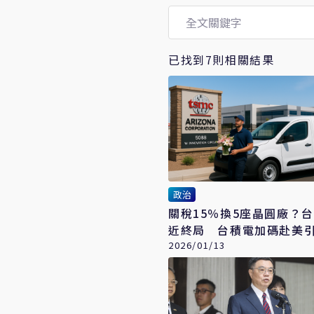
已找到7則相關結果
政治
關稅15％換5座晶圓廠？
近終局 台積電加碼赴美
震盪
2026/01/13