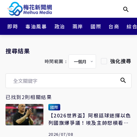
即時
毒油風暴
政治
兩岸
國際
台商
綜
搜尋結果
強化搜尋
時間範圍：
已找到2則相關結果
國際
【2026世界盃】阿根廷球迷揮以色
列國旗爆爭議！埃及主帥怒槓看台
吐口水
2026/07/08