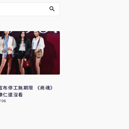
宣布停工無期限 《商魂》
慷仁還沒看
/06