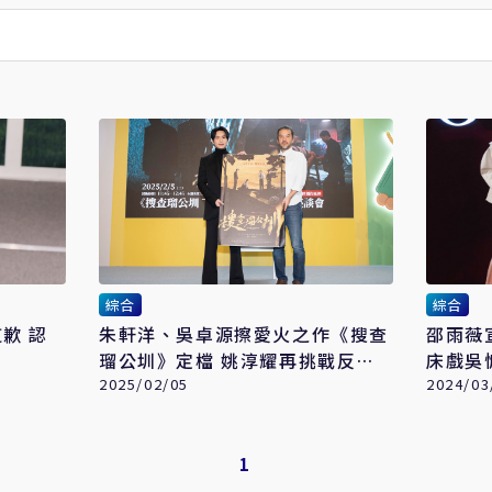
綜合
綜合
 認
朱軒洋、吳卓源擦愛火之作《搜查
邵雨薇
瑠公圳》定檔 姚淳耀再挑戰反派
床戲吳
演技
2025/02/05
2024/03
1