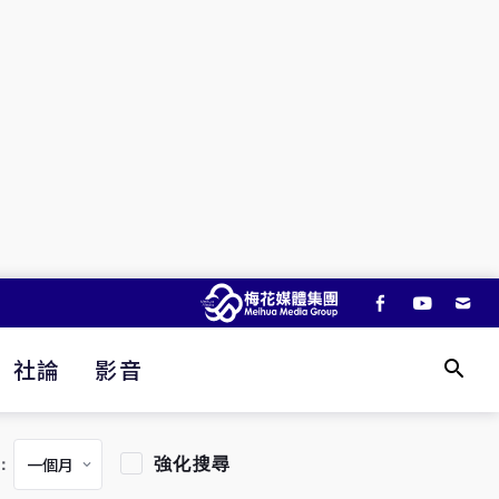
社論
影音
強化搜尋
：