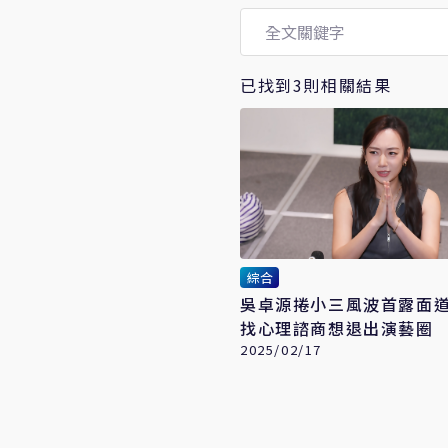
已找到3則相關結果
綜合
吳卓源捲小三風波首露面道歉
找心理諮商想退出演藝圈
2025/02/17