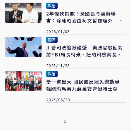
政治
2年條款倒數！黃國昌今簽辭職
書：除陳昭姿由柯文哲處理外 其
他人同進退
2026/01/05
國際
川普司法追殺碰壁 美法官駁回對
前FBI局長柯米、紐約州檢察長起
訴案
2025/11/25
政治
憂一黨獨大 國民黨反罷免總動員
韓國瑜馬英九蔣萬安齊挺賴士葆
2025/06/28
1