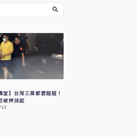
講堂】台灣三黨都要醒醒！
哲被押談起
/12