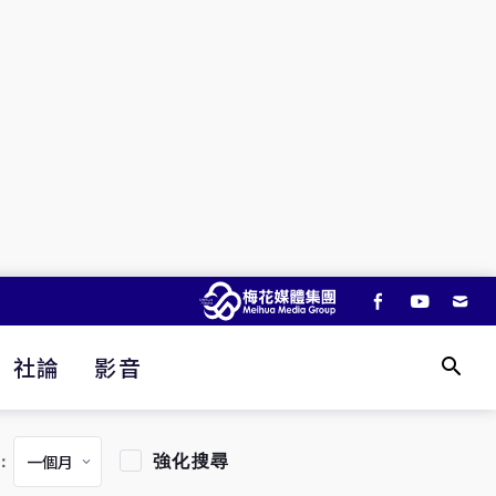
社論
影音
強化搜尋
：