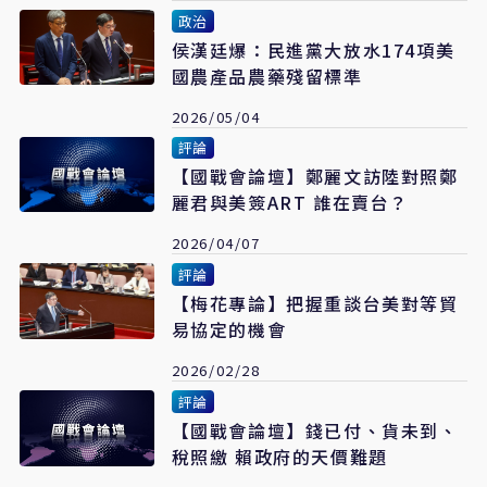
政治
侯漢廷爆：民進黨大放水174項美
國農產品農藥殘留標準
2026/05/04
評論
【國戰會論壇】鄭麗文訪陸對照鄭
麗君與美簽ART 誰在賣台？
2026/04/07
評論
【梅花專論】把握重談台美對等貿
易協定的機會
2026/02/28
評論
【國戰會論壇】錢已付、貨未到、
稅照繳 賴政府的天價難題