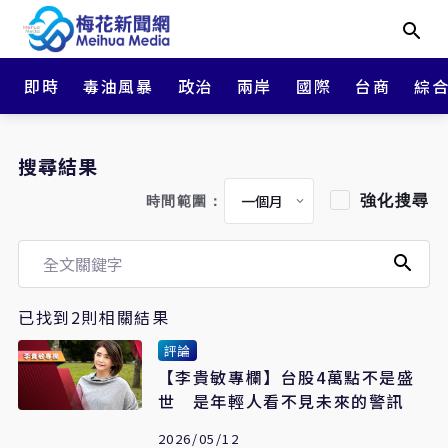
即時
毒油風暴
政治
兩岸
國際
台商
綜
搜尋結果
強化搜尋
時間範圍：
已找到2則相關結果
評論
【李貴敏專欄】台股4萬點不是盛
世 是年輕人看不見未來的警訊
2026/05/12