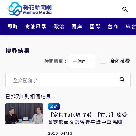
即時
毒油風暴
政治
兩岸
國際
台商
綜
搜尋結果
強化搜尋
時間範圍：
已找到1則相關結果
政治
【寒梅Talk爆-74】【有片】陸委
會要鄭麗文跟習近平講中華民國
張榮恭：賴總統有跟美國提台灣主
2026/04/13