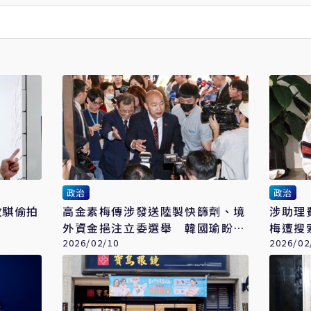
政治
政治
政騏偷拍
高金素梅傳涉發送陸製快篩劑、境
涉助理
外資金挹注立委選舉 韓國瑜盼檢
梅遭搜
調「勿當政治打手」
2026/02/10
壓在野
2026/02