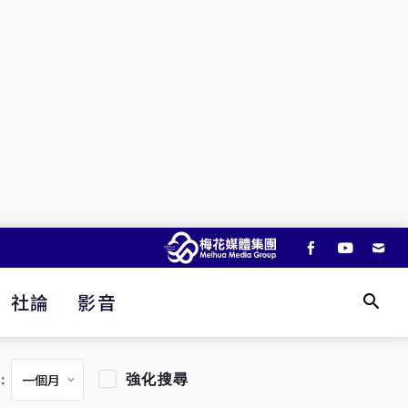
社論
影音
強化搜尋
：