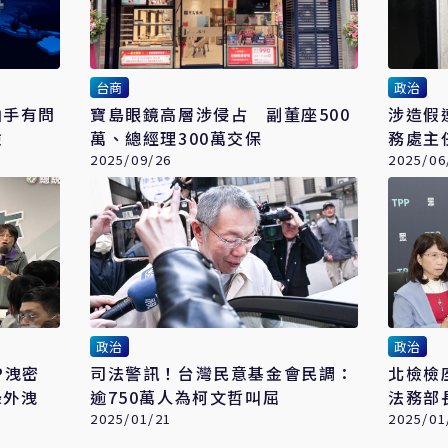
台商
政治
凶手有問
寶島眼鏡高層涉侵占 副董座500
涉造假
險
萬、總經理300萬交保
務處主
2025/09/26
2025/06
政治
政治
P洩密
司法警訊！台灣民意基金會民調：
北檢檢
錄外洩
逾750萬人為柯文哲叫屈
法務部
2025/01/21
2025/01