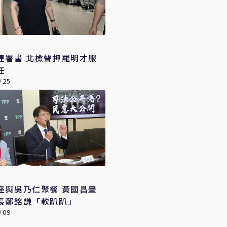
連署書 北檢聲押羅明才服
任
/25
座與吳乃仁聚餐 黃國昌轟
長鄭銘謙「軟趴趴」
/09