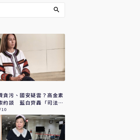
費貪污、國安疑雲？高金素
索約談 藍白齊轟「司法打
」
/10