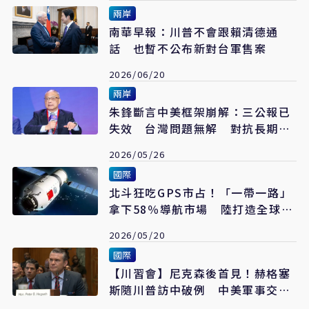
兩岸
南華早報：川普不會跟賴清德通
話 也暫不公布新對台軍售案
2026/06/20
兩岸
朱鋒斷言中美框架崩解：三公報已
失效 台灣問題無解 對抗長期化
成定局
2026/05/26
國際
北斗狂吃GPS市占！「一帶一路」
拿下58％導航市場 陸打造全球科
技新秩序
2026/05/20
國際
【川習會】尼克森後首見！赫格塞
斯隨川普訪中破例 中美軍事交流
能否破冰引關注