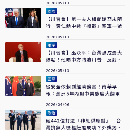
2026/05/13
國際
【川習會】第一夫人梅蘭妮亞未隨
行 黃仁勳中途「攔截」空軍一號
2026/05/13
兩岸
【川習會】巫永平：台灣恐成最大
爆點！他曝中方將迫川普「反對台
獨」
2026/05/13
國際
從安全依賴到經濟務實！南華早
報：澳洲5年內對中美態度大翻車
2026/04/06
政治
砸442億打造「非紅供應鏈」 台
灣拚無人機樞紐能成功？外媒揭隱