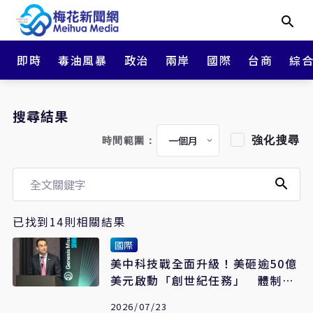
即時
毒油風暴
政治
兩岸
國際
台商
綜
搜尋結果
強化搜尋
時間範圍：
已找到14則相關結果
國際
美中科技戰全面升級！美砸逾50億
美元啟動「創世紀任務」 體制80
年最大變革對決中國
2026/07/23