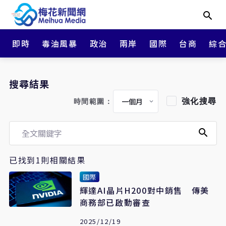
即時
毒油風暴
政治
兩岸
國際
台商
綜
搜尋結果
強化搜尋
時間範圍：
已找到1則相關結果
國際
輝達AI晶片H200對中銷售 傳美
商務部已啟動審查
2025/12/19