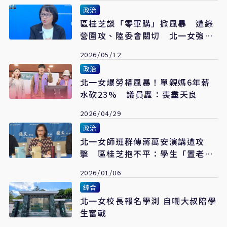
政治
區桂芝談「零軍購」掀風暴 遭綠
營圍攻、陸委會關切 北一女強
調：未違反校規
2026/05/12
政治
北一女爆勞權風暴！單親媽6年薪
水砍23% 議員轟：喪盡天良
2026/04/29
政治
北一女師班群傳蔣萬安演講遭攻
擊 區桂芝抱不平：學生「置老師
於不義」
2026/01/06
綜合
北一女校長報名學測 自嘲大叔陪學
生奮戰