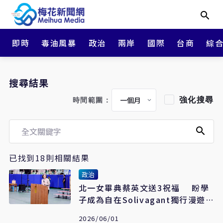
即時
毒油風暴
政治
兩岸
國際
台商
綜
搜尋結果
強化搜尋
時間範圍：
已找到18則相關結果
政治
北一女畢典蔡英文送3祝福 盼學
子成為自在Solivagant獨行漫遊
者
2026/06/01