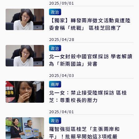
2025/09/01
政治
【獨家】轉發兩岸徵文活動竟遭陸
委會稱「統戰」 區桂芝回應了
2025/04/28
政治
北一女封殺中國官媒採訪 學者解讀
為「新兩國論」背書
2025/04/03
兩岸
北一女：禁止接受陸媒採訪 區桂
芝：尊重校長的壓力
2025/04/01
政治
羅智強挺區桂芝「主張兩岸和
平」！批賴早開始這3項戒嚴