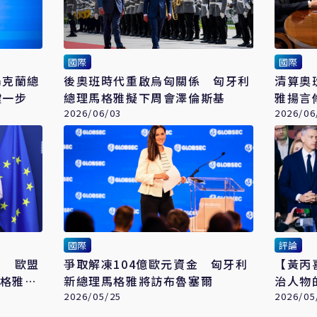
國際
國際
烏克蘭總
後奧班時代重啟烏匈關係 匈牙利
清算奧
鍵一步
總理馬格雅擬下周會澤倫斯基
雅揚言
2026/06/03
2026/06
國際
評論
」 歐盟
爭取解凍104億歐元資金 匈牙利
【黃丙喜
馬格雅政
新總理馬格雅將訪布魯塞爾
治人物
2026/05/25
2026/05