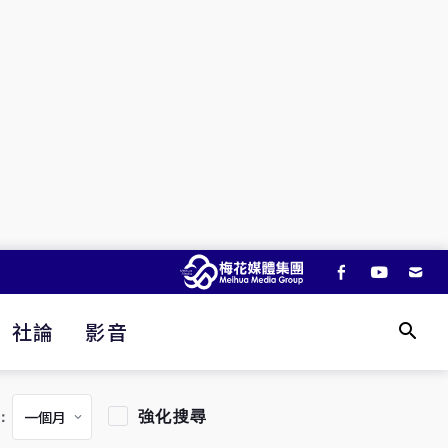
社論
影音
強化搜尋
：