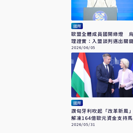
國際
歐盟全體成員國開綠燈 
理證實：入盟談判邁出關
2026/06/05
國際
讚匈牙利吹起「改革新風
解凍164億歐元資金支持
府
2026/05/31