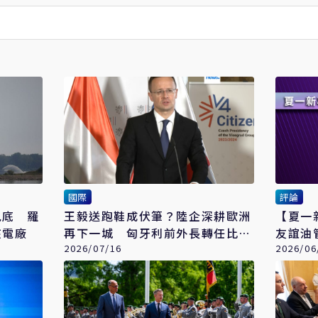
國際
評論
見底 羅
王毅送跑鞋成伏筆？陸企深耕歐洲
【夏一
核電廠
再下一城 匈牙利前外長轉任比亞
友誼油
迪高管
2026/07/16
實兩難
2026/06