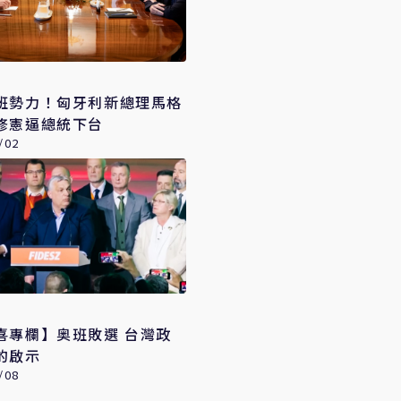
班勢力！匈牙利新總理馬格
修憲逼總統下台
/02
專欄】奥班敗選 台灣政
的啟示
/08