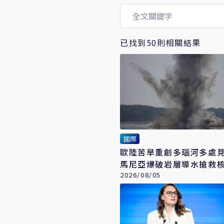
已找到50則相關結果
國際
歐陸苦旱重創多瑙河多處
馬尼亞爆破岩層導水搶救
2026/08/05