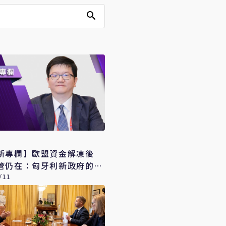
新專欄】歐盟資金解凍後
管仍在：匈牙利新政府的現
/11