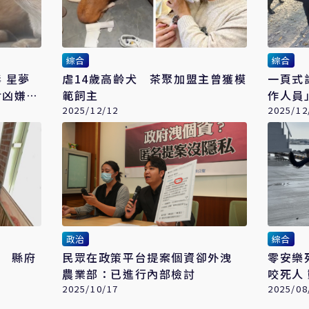
綜合
綜合
夢
虐14歲高齡犬 茶聚加盟主曾獲模
一頁式
對凶嫌求
範飼主
作人員
2025/12/12
2025/12
政治
綜合
帶 縣府
民眾在政策平台提案個資卻外洩
零安樂
農業部：已進行內部檢討
咬死人
2025/10/17
2025/08