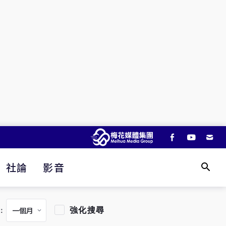
社論
影音
強化搜尋
：