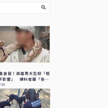
0隻倉鼠！高雄男大生辯「棍
下影響」 爆料者籲「各校
/23