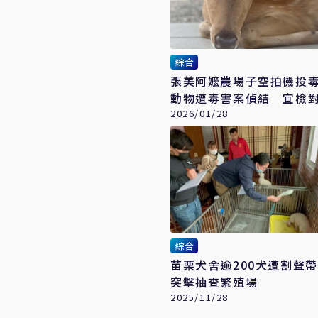
綜合
張美阿嬤農場子空拍機投毒 星
動物遭毒害案偵結 宜檢
重刑
2026/01/28
綜合
苗栗犬舍逾200犬遭割聲
突擊抽查繁殖場
2025/11/28