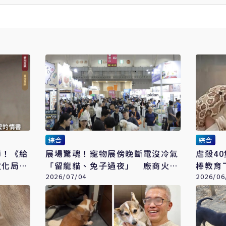
綜合
綜合
節！《給
展場驚魂！寵物展傍晚斷電沒冷氣
虐殺4
文化局回
「留龍貓、兔子過夜」 廠商火速
棒教育
澄清
2026/07/04
封殺」
2026/06