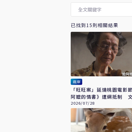
已找到15則相關結果
兩岸
「旺旺案」延燒桃園電影
阿嬤的情書》遭網抵制 
應了
2026/07/28