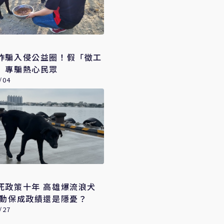
詐騙入侵公益圈！假「徵工
」專騙熱心民眾
/04
死政策十年 高雄爆流浪犬
 動保成政績還是隱憂？
/27