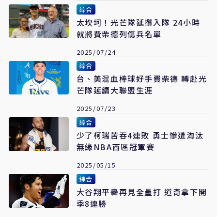
綜合
太坎坷！光芒隊延攬入隊 24小時
就將費柴德列傷兵名單
2025/07/24
綜合
台、美混血棒球好手費柴德 轉赴光
芒隊延續大聯盟生涯
2025/07/23
綜合
少了柯瑞苦吞4連敗 勇士慘遭淘汰
無緣NBA西區冠軍賽
2025/05/15
綜合
大谷翔平轟再見全壘打 道奇拿下開
季8連勝