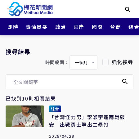
即時
毒油風暴
政治
兩岸
國際
台商
綜
搜尋結果
強化搜尋
時間範圍：
已找到10則相關結果
綜合
「台灣怪力男」李灝宇連兩戰敲
安 出戰勇士擊出二壘打
2026/04/29