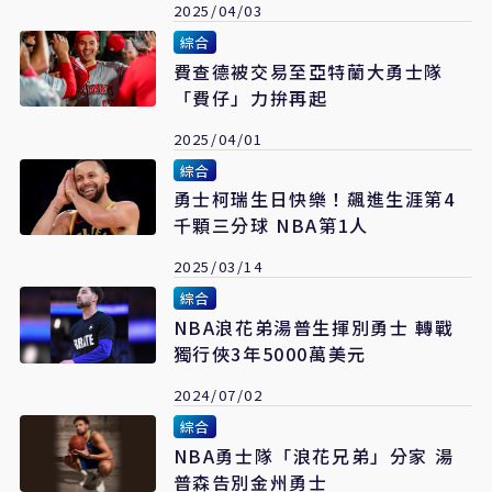
2025/04/03
綜合
費查德被交易至亞特蘭大勇士隊
「費仔」力拚再起
2025/04/01
綜合
勇士柯瑞生日快樂！飆進生涯第4
千顆三分球 NBA第1人
2025/03/14
綜合
NBA浪花弟湯普生揮別勇士 轉戰
獨行俠3年5000萬美元
2024/07/02
綜合
NBA勇士隊「浪花兄弟」分家 湯
普森告別金州勇士