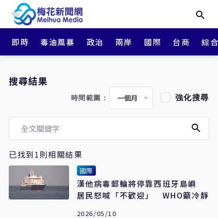
即時
毒油風暴
政治
兩岸
國際
台商
綜
搜尋結果
強化搜尋
時間範圍：
已找到1則相關結果
國際
漢他病毒郵輪將停靠西班牙島嶼
居民怒喊「不歡迎」 WHO籲冷靜
2026/05/10