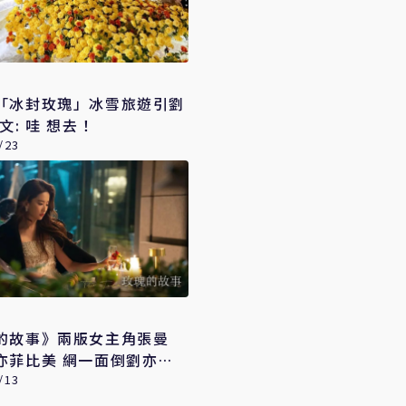
「冰封玫瑰」冰雪旅遊引劉
文: 哇 想去！
/23
的故事》兩版女主角張曼
美 網一面倒劉亦菲
/13