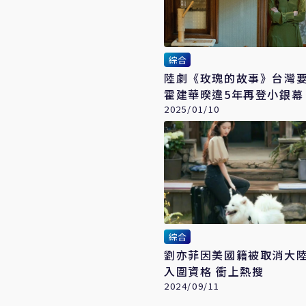
綜合
陸劇《玫瑰的故事》台灣
霍建華暌違5年再登小銀幕
2025/01/10
綜合
劉亦菲因美國籍被取消大
入圍資格 衝上熱搜
2024/09/11