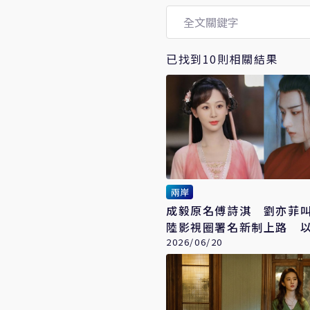
已找到10則相關結果
兩岸
成毅原名傅詩淇 劉亦菲
陸影視圈署名新制上路 
序
2026/06/20