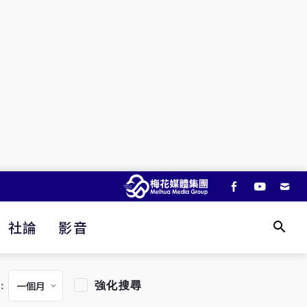
社論
影音
強化搜尋
：