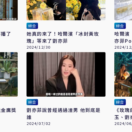
綜合
綜合
要播了
她真的來了！哈爾濱「冰封黃玫
哈爾濱
瑰」等來了劉亦菲
亦菲Po
2024/12/30
2024/12
綜合
綜合
陸金鷹獎
劉亦菲說曾經遇過渣男 他到底是
《玫瑰
誰
玉、劉亦菲比
2024/07/02
勝出
2024/06