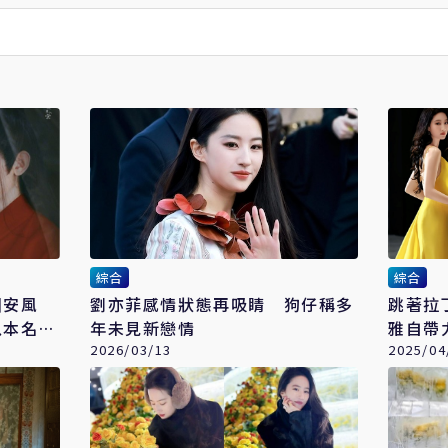
綜合
綜合
叫安風
劉亦菲感情狀態再吸睛 狗仔稱多
跳著拉
以本名排
年未見新戀情
雅自帶
2026/03/13
2025/04