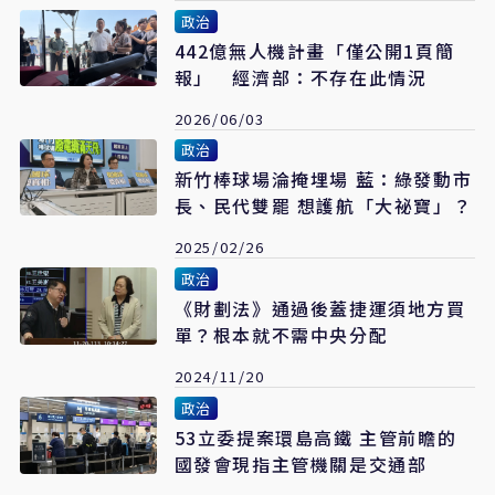
政治
442億無人機計畫「僅公開1頁簡
報」 經濟部：不存在此情況
2026/06/03
政治
新竹棒球場淪掩埋場 藍：綠發動市
長、民代雙罷 想護航「大祕寶」？
2025/02/26
政治
《財劃法》通過後蓋捷運須地方買
單？根本就不需中央分配
2024/11/20
政治
53立委提案環島高鐵 主管前瞻的
國發會現指主管機關是交通部