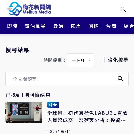
即時
毒油風暴
政治
兩岸
國際
台商
綜
搜尋結果
強化搜尋
時間範圍：
已找到1則相關結果
綜合
全球唯一初代薄荷色LABUBU百萬
人民幣成交 部落客分析：投資價
值與茅台酒雷同
2025/06/11