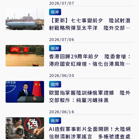
2026/07/07
兩岸
【更新】七七事變前夕 陸試射潛
射戰略飛彈至太平洋 陸外交部：
有關國家勿過度解讀
2026/07/06
兩岸
香港回歸29周年前夕 陸委會嗆：
港府國安紅線增、強化台港風險管
控
2026/06/30
國際
歐盟指掌握陸訓練俄軍證據 陸外
交部駁斥：純屬污衊抹黑
2026/06/16
兩岸
AI造假軍事影片全面開鍘！大陸網
信辦清剿涉軍謠言 多帳號遭查處