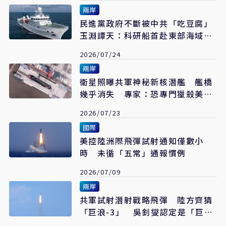
兩岸
民進黨政府不斷被中共「吃豆腐」
玉淵譚天：科研船首赴東部海域宣
示「經濟治理」
2026/07/24
兩岸
衛星照曝共軍神秘新核潛艦 艦橋
幾乎消失 專家：恐專門獵殺美航
母
2026/07/23
國際
美控陸洲際飛彈試射通知僅數小
時 未循「五常」通報慣例
2026/07/09
兩岸
共軍試射潛射戰略飛彈 陸方齊猜
「巨浪-3」 吳釗燮認定是「巨
浪-2」