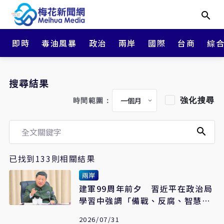
即時
毒油風暴
政治
兩岸
國際
台商
綜
搜尋結果
強化搜尋
時間範圍：
已找到133則相關結果
兩岸
建軍99周年前夕 習近平在政治局
學習中強調「備戰、反腐、智慧化
軍隊」
2026/07/31